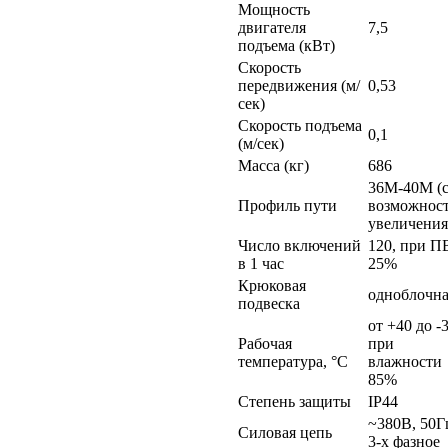
Мощность
двигателя
7,5
подъема (кВт)
Скорость
передвижения (м/
0,53
сек)
Скорость подъема
0,1
(м/сек)
Масса (кг)
686
36М-40М (
Профиль пути
возможнос
увеличения
Число включений
120, при П
в 1 час
25%
Крюковая
одноблочна
подвеска
от +40 до -3
Рабочая
при
температура, °C
влажности
85%
Степень защиты
IP44
~380В, 50Г
Силовая цепь
3-х фазное