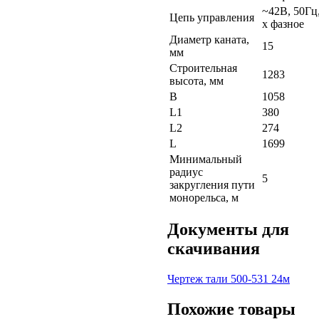
~42В, 50Гц,
Цепь управления
х фазное
Диаметр каната,
15
мм
Строительная
1283
высота, мм
B
1058
L1
380
L2
274
L
1699
Минимальный
радиус
5
закругления пути
монорельса, м
Документы для
скачивания
Чертеж тали 500-531 24м
Похожие товары