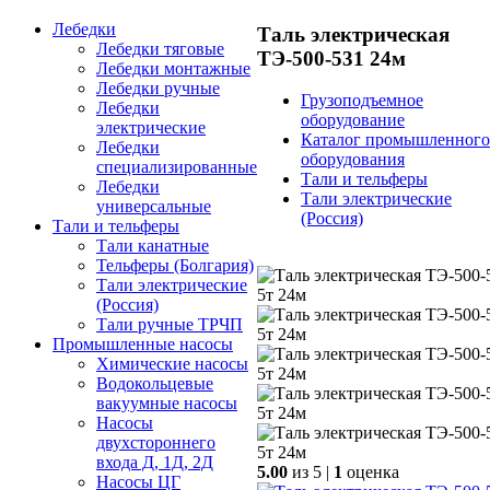
Лебедки
Таль электрическая
Лебедки тяговые
ТЭ-500-531 24м
Лебедки монтажные
Лебедки ручные
Грузоподъемное
Лебедки
оборудование
электрические
Каталог промышленного
Лебедки
оборудования
специализированные
Тали и тельферы
Лебедки
Тали электрические
универсальные
(Россия)
Тали и тельферы
Тали канатные
Тельферы (Болгария)
Тали электрические
(Россия)
Тали ручные ТРЧП
Промышленные насосы
Химические насосы
Водокольцевые
вакуумные насосы
Насосы
двухстороннего
входа Д, 1Д, 2Д
5.00
из 5 |
1
оценка
Насосы ЦГ