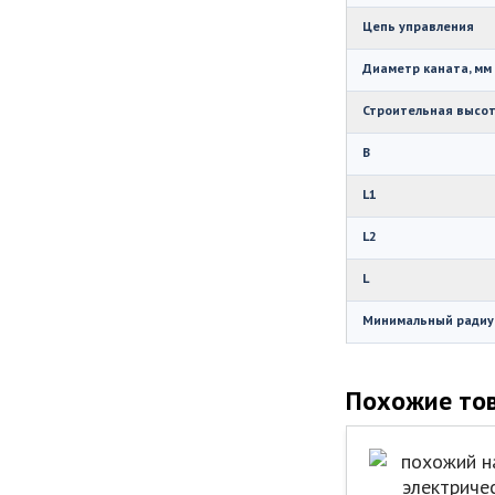
Цепь управления
Диаметр каната, мм
Строительная высот
B
L1
L2
L
Минимальный радиус
Похожие то