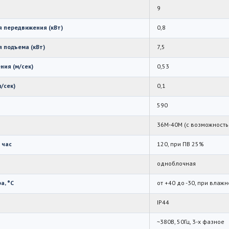
9
 передвижения (кВт)
0,8
 подъема (кВт)
7,5
ния (м/сек)
0,53
/сек)
0,1
590
36М-40М (с возможность
 час
120, при ПВ 25%
одноблочная
а, °C
от +40 до -30, при влаж
IP44
~380В, 50Гц, 3-х фазное