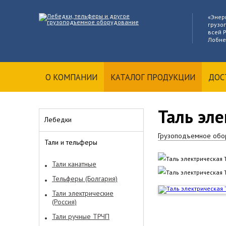
«Энер
грузо
всей Р
Лобне
О КОМПАНИИ
КАТАЛОГ ПРОДУКЦИИ
ДОС
Таль эл
Лебедки
Грузоподъемное обо
Тали и тельферы
Тали канатные
Тельферы (Болгария)
Тали электрические
(Россия)
Тали ручные ТРЧП