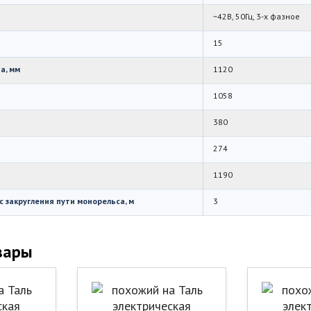
~42В, 50Гц, 3-х фазное
15
а, мм
1120
1058
380
274
1190
 закругления пути монорельса, м
3
вары