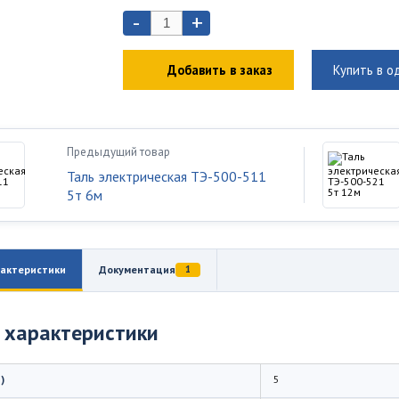
-
+
Добавить в заказ
Купить в о
Предыдущий товар
Таль электрическая ТЭ-500-511
5т 6м
актеристики
Документация
1
 характеристики
)
5