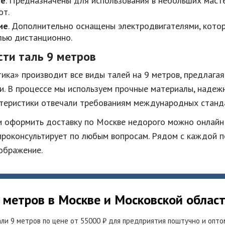
ие
. Предназначены для использования в небольших маст
от.
ие
. Дополнительно оснащены электродвигателями, кото
лью дистанционно.
сти таль 9 метров
ика» производит все виды талей на 9 метров, предлаг
и. В процессе мы используем прочные материалы, надежн
ктеристики отвечали требованиям международных станд
 и оформить доставку по
Москве
недорого можно онлайн 
роконсультирует по любым вопросам. Рядом с каждой по
ображение.
 метров в Москве и Московской облас
ли 9 метров по цене от 55000 ₽ для предприятия поштучно и опто