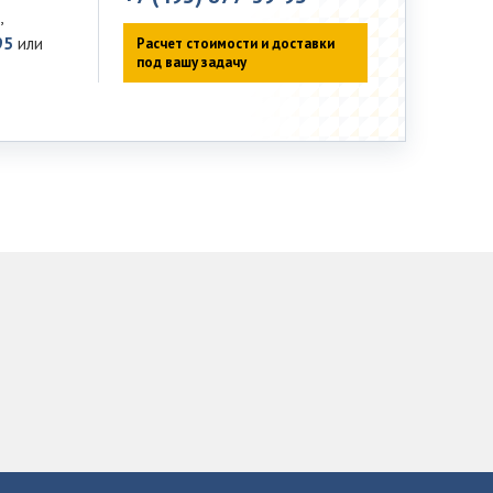
,
95
или
Расчет стоимости и доставки
под вашу задачу