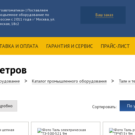
гоавтоматика» | Поставляем
подъемное оборудование по
Ваш заказ
оссии с 2011 года ✅ Москва, ул.
нская, 18с2
ТАВКА И ОПЛАТА
ГАРАНТИЯ И СЕРВИС
ПРАЙС-ЛИСТ
метров
рудование
Каталог промышленного оборудования
Тали и 
дробно
По 
Сортировать: