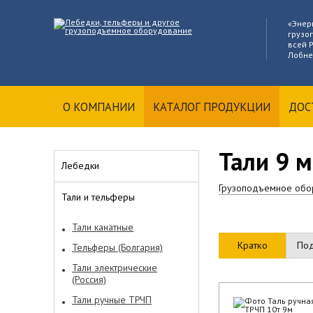
«Энер
грузо
всей Р
Лобне
О КОМПАНИИ
КАТАЛОГ ПРОДУКЦИИ
ДОС
Тали 9 
Лебедки
Грузоподъемное обо
Тали и тельферы
Тали канатные
Кратко
По
Тельферы (Болгария)
Тали электрические
(Россия)
Тали ручные ТРЧП