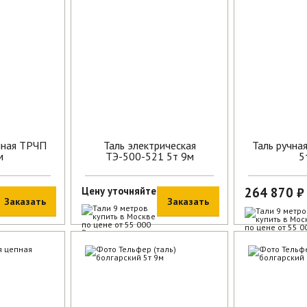
пная ТРЧП
Таль электрическая
Таль ручна
м
ТЭ-500-521 5т 9м
5
Цену уточняйте
264 870 ₽
Заказать
Заказать
В наличии
В наличии