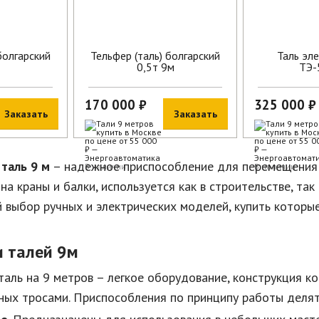
болгарский
Тельфер (таль) болгарский
Таль эл
0,5т 9м
ТЭ-
170 000 ₽
325 000 ₽
Заказать
Заказать
таль 9 м
– надежное приспособление для перемещения и
В наличии
В наличии
на краны и балки, используется как в строительстве, та
 выбор ручных и электрических моделей, купить которы
 талей 9м
таль на 9 метров – легкое оборудование, конструкция к
ных тросами. Приспособления по принципу работы делят