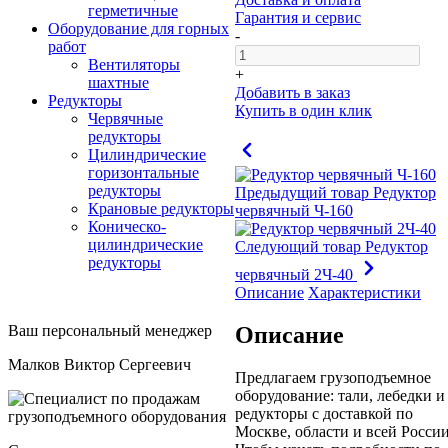
герметичные
Гарантия и сервис
Оборудование для горных
-
работ
Вентиляторы
+
шахтные
Добавить в заказ
Редукторы
Купить в один клик
Червячные
редукторы
Цилиндрические
горизонтальные
редукторы
Предыдущий товар
Редуктор
Крановые редукторы
червячный Ч-160
Коническо-
цилиндрические
Следующий товар
Редуктор
редукторы
червячный 2Ч-40
Описание
Характеристики
Ваш персональный менеджер
Описание
Малков Виктор Сергеевич
Предлагаем грузоподъемное
оборудование: тали, лебедки и
редукторы с доставкой по
Москве, области и всей России