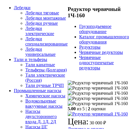
Лебедки
Редуктор червячный
Лебедки тяговые
1Ч-160
Лебедки монтажные
Лебедки ручные
Грузоподъемное
Лебедки
оборудование
электрические
Каталог промышленного
Лебедки
оборудования
специализированные
Редукторы
Лебедки
Червячные редукторы
универсальные
Червячные
Тали и тельферы
одноступенчатые
Тали канатные
редукторы
Тельферы (Болгария)
Тали электрические
(Россия)
Тали ручные ТРЧП
Промышленные насосы
Химические насосы
Водокольцевые
вакуумные насосы
5.00
из 5 |
2
оценки
Насосы
двухстороннего
Цена:
входа Д, 1Д, 2Д
30 000 ₽
Насосы ЦГ
Доставка и оплата