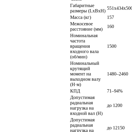
Габаритные
551х434х50
размеры (LхBхH)
Масса (кг)
157
Межосевое
160
расстояние (мм)
Номинальная
частота
вращения
1500
входного вала
(об/мин)
Номинальный
крутящий
момент на
1480–2460
выходном валу
(Н·м)
КПД
71–94%
Допустимая
радиальная
до 1200
нагрузка на
входной вал (Н)
Допустимая
радиальная
до 12150
нагрузка на