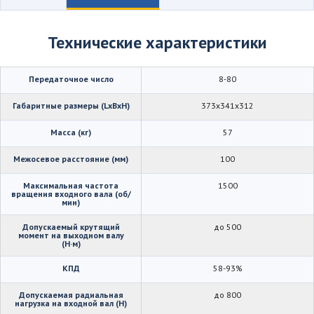
Технические характеристики
Передаточное число
8-80
Габаритные размеры (LхBхH)
373х341х312
Масса (кг)
57
Межосевое расстояние (мм)
100
Максимальная частота
1500
вращения входного вала (об/
мин)
Допускаемый крутящий
до 500
момент на выходном валу
(Н·м)
КПД
58-93%
Допускаемая радиальная
до 800
нагрузка на входной вал (Н)