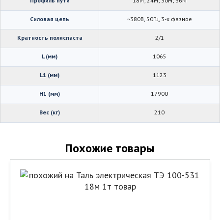
Профиль пути
18М; 24М; 30М; 36М
Силовая цепь
~380В, 50Гц, 3-х фазное
Кратность полиспаста
2/1
L (мм)
1065
L1 (мм)
1123
H1 (мм)
17900
Вес (кг)
210
Похожие товары