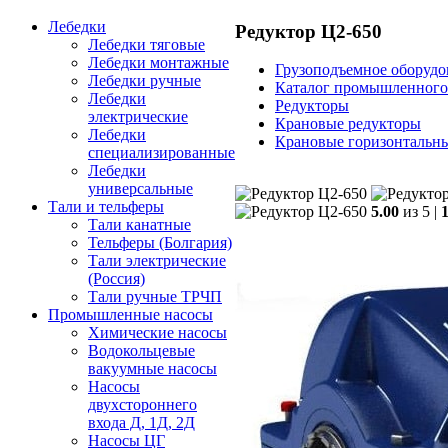
Лебедки
Редуктор Ц2-650
Лебедки тяговые
Лебедки монтажные
Грузоподъемное оборудо
Лебедки ручные
Каталог промышленного
Лебедки
Редукторы
электрические
Крановые редукторы
Лебедки
Крановые горизонтальн
специализированные
Лебедки
универсальные
Тали и тельферы
5.00
из 5 |
Тали канатные
Тельферы (Болгария)
Тали электрические
(Россия)
Тали ручные ТРЧП
Промышленные насосы
Химические насосы
Водокольцевые
вакуумные насосы
Насосы
двухстороннего
входа Д, 1Д, 2Д
Насосы ЦГ