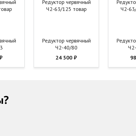
вячный
Редуктор червячный
Редукто
63
Ч2-40/80
Ч2
₽
24 500 ₽
98
ы?