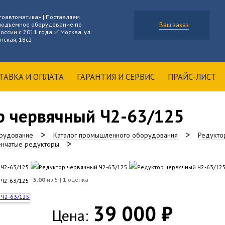
гоавтоматика» | Поставляем
подъемное оборудование по
Ваш заказ
оссии с 2011 года ✅ Москва, ул.
нская, 18с2
ТАВКА И ОПЛАТА
ГАРАНТИЯ И СЕРВИС
ПРАЙС-ЛИСТ
р червячный Ч2-63/125
рудование
Каталог промышленного оборудования
Редукто
енчатые редукторы
5.00
из 5 |
1
оценка
39 000 ₽
Цена: