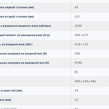
ие первой ступени (мм)
63
ие второй ступени (мм)
125
а вращения входного вала (об/мин)
1500
ий момент на выходном валу (Н·м)
918–1175
 на входном валу (кВт)
0,28–1,15
ная нагрузка на входной вал (Н)
340
ная нагрузка на выходной вал (Н)
9700
95
490 х 230 х 396
отверстий (мм)
19
ала (мм)
22
а вала (мм)
36