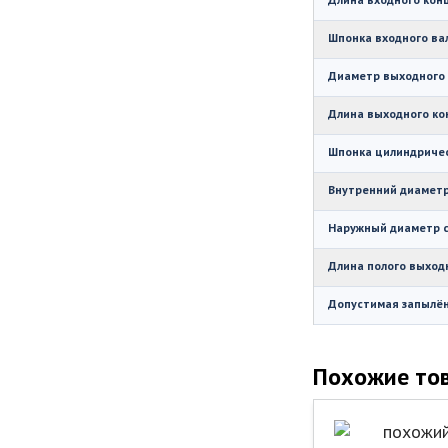
Шпонка входного вал
Диаметр выходного 
Длина выходного ко
Шпонка цилиндричес
Внутренний диаметр
Наружный диаметр с
Длина полого выходн
Допустимая запылённ
Похожие то