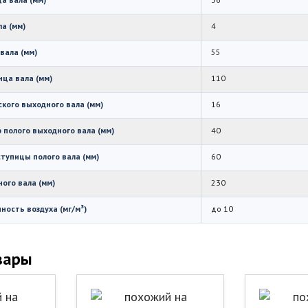
а (мм)
4
вала (мм)
55
нца вала (мм)
110
кого выходного вала (мм)
16
 полого выходного вала (мм)
40
тупицы полого вала (мм)
60
ого вала (мм)
230
ость воздуха (мг/м³)
до 10
вары