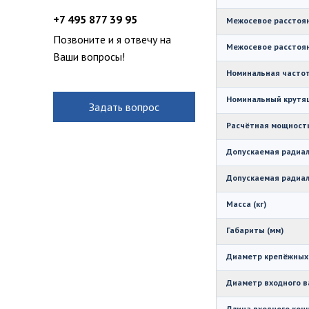
+7 495 877 39 95
Межосевое расстоян
Позвоните и я отвечу на
Межосевое расстоян
Ваши вопросы!
Номинальная частот
Номинальный крутящ
Задать вопрос
Расчётная мощность
Допускаемая радиаль
Допускаемая радиаль
Масса (кг)
Габариты (мм)
Диаметр крепёжных 
Диаметр входного в
Длина входного конц