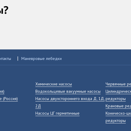
ы?
|
нтакты
Маневровые лебедки
Химические насосы
Червячные р
ия)
Водокольцевые вакуумные насосы
Цилиндрическ
е (Россия)
Насосы двухстороннего входа Д, 1Д,
редукторы
2Д
Крановые ре
Насосы ЦГ герметичные
Коническо-ц
редукторы