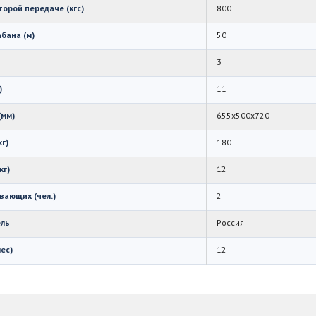
торой передаче (кгс)
800
бана (м)
50
и
3
)
11
(мм)
655х500х720
кг)
180
кг)
12
вающих (чел.)
2
ель
Россия
ес)
12