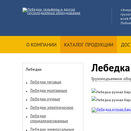
«Энер
грузо
всей Р
Лобне
О КОМПАНИИ
КАТАЛОГ ПРОДУКЦИИ
ДОС
Лебедка
Лебедки
Грузоподъемное обо
Лебедки тяговые
Лебедки монтажные
Лебедки ручные
Лебедки электрические
Лебедки
специализированные
Лебедки универсальные